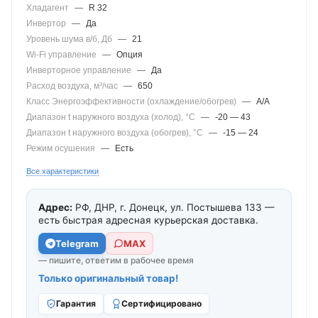
Хладагент
—
R 32
Инвертор
—
Да
Уровень шума в/б, Дб
—
21
Wi-Fi управление
—
Опция
Инверторное управление
—
Да
Расход воздуха, м³/час
—
650
Класс Энергоэффективности (охлаждение/обогрев)
—
A/A
Диапазон t наружного воздуха (холод), °C
—
-20 — 43
Диапазон t наружного воздуха (обогрев), °C
—
-15 — 24
Режим осушения
—
Есть
Все характеристики
Адрес:
РФ, ДНР, г. Донецк, ул. Постышева 133 —
есть быстрая адресная курьерская доставка.
Telegram
МАХ
— пишите, ответим в рабочее время
Только оригинальный товар!
Гарантия
Сертифицировано