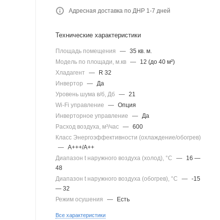
Адресная доставка по ДНР 1-7 дней
Технические характеристики
Площадь помещения
—
35 кв. м.
Модель по площади, м.кв
—
12 (до 40 м²)
Хладагент
—
R 32
Инвертор
—
Да
Уровень шума в/б, Дб
—
21
Wi-Fi управление
—
Опция
Инверторное управление
—
Да
Расход воздуха, м³/час
—
600
Класс Энергоэффективности (охлаждение/обогрев)
—
A+++/A++
Диапазон t наружного воздуха (холод), °C
—
16 —
48
Диапазон t наружного воздуха (обогрев), °C
—
-15
— 32
Режим осушения
—
Есть
Все характеристики