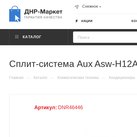
Снежное
АКЦИИ
КО
КАТАЛОГ
Сплит-система Aux Asw-H12A4
—
—
—
Главная
Каталог
Климатическая техника
Кондиционеры
Артикул:
DNR46446