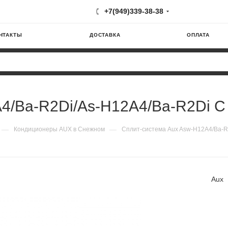
+7(949)339-38-38
НТАКТЫ
ДОСТАВКА
ОПЛАТА
/Ba-R2Di/As-H12A4/Ba-R2Di C Sm
—
—
Кондиционеры AUX в Снежном
Сплит-система Aux Asw-H12A4/Ba-R2D
Aux