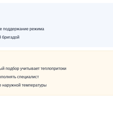
ое поддержание режима
й бригадой
ый подбор учитывает теплопритоки
ыполнять специалист
не наружной температуры