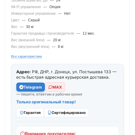
Уровень шума в/б, Дб
—
24
Wi-Fi управление
—
Опция
Инверторное управление
—
Нет
Цвет
—
Серый
Вес
—
30 кг
Гарантия продавца / производителя
—
12 мес.
Вес (внешний блок)
—
20 кг
Вес (внутренний блок)
—
8 кг
Все характеристики
Адрес:
РФ, ДНР, г. Донецк, ул. Постышева 133 —
есть быстрая адресная курьерская доставка.
Telegram
МАХ
— пишите, ответим в рабочее время
Только оригинальный товар!
Гарантия
Сертифицировано
Внимание покупателям: