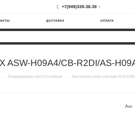
+7(949)339-38-38
ТАКТЫ
ДОСТАВКА
ОПЛАТА
X ASW-H09A4/CB-R2DI/AS-H09A4
—
—
Кондиционеры AUX в Снежном
Настенная сплит-система AUX ASW-
Aux