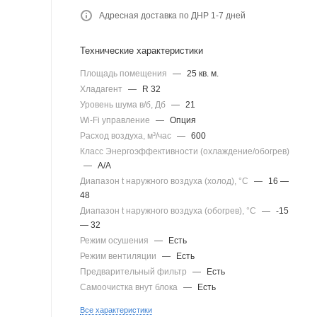
Адресная доставка по ДНР 1-7 дней
Технические характеристики
Площадь помещения
—
25 кв. м.
Хладагент
—
R 32
Уровень шума в/б, Дб
—
21
Wi-Fi управление
—
Опция
Расход воздуха, м³/час
—
600
Класс Энергоэффективности (охлаждение/обогрев)
—
A/A
Диапазон t наружного воздуха (холод), °C
—
16 —
48
Диапазон t наружного воздуха (обогрев), °C
—
-15
— 32
Режим осушения
—
Есть
Режим вентиляции
—
Есть
Предварительный фильтр
—
Есть
Самоочистка внут блока
—
Есть
Все характеристики