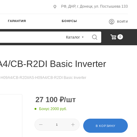
РФ, ДНР, г. Донецк, ул. Постышева 133
ГАРАНТИЯ
БОНУСЫ
ВОЙТИ
0
Каталог
/CB-R2DI Basic Inverter
H09A4/CB-R2DI/AS-H09A4/CB-R2DI Basic Inverter
27 100
₽
/шт
Бонус 2000 руб.
В КОРЗИНУ